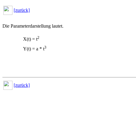
[zurück]
Die Parameterdarstellung lautet.
2
X(t) = t
3
Y(t) = a * t
[zurück]