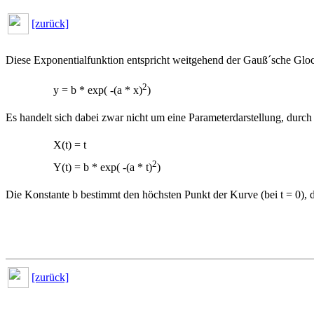
[zurück]
Diese Exponentialfunktion entspricht weitgehend der Gauß´sche Gloc
2
y = b * exp( -(a * x)
)
Es handelt sich dabei zwar nicht um eine Parameterdarstellung, durc
X(t) = t
2
Y(t) = b * exp( -(a * t)
)
Die Konstante b bestimmt den höchsten Punkt der Kurve (bei t = 0), 
[zurück]