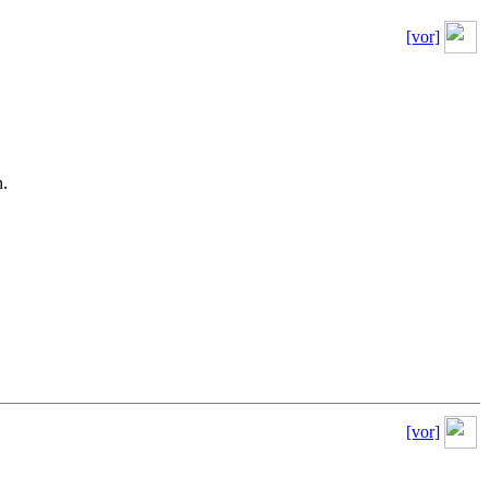
[vor]
n.
[vor]