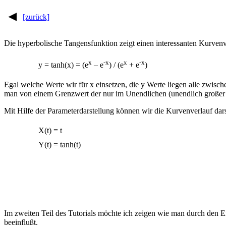
[zurück]
Die hyperbolische Tangensfunktion zeigt einen interessanten Kurvenve
x
-x
x
-x
y = tanh(x) = (e
– e
) / (e
+ e
)
Egal welche Werte wir für x einsetzen, die y Werte liegen alle zwisc
man von einem Grenzwert der nur im Unendlichen (unendlich großer We
Mit Hilfe der Parameterdarstellung können wir die Kurvenverlauf dars
X(t) = t
Y(t) = tanh(t)
Im zweiten Teil des Tutorials möchte ich zeigen wie man durch den Ei
beeinflußt.