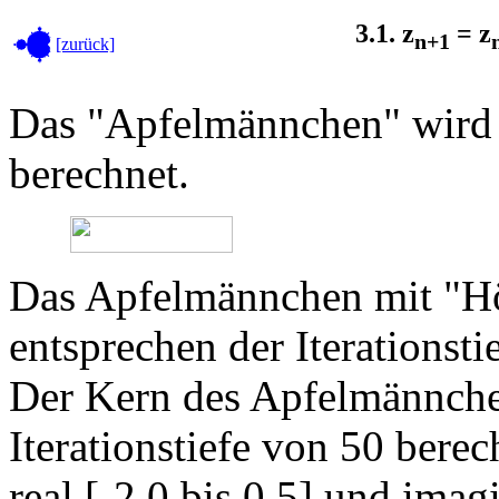
3.1. z
= z
n+1
[zurück]
Das "Apfelmännchen" wird 
berechnet.
Das Apfelmännchen mit "Hö
entsprechen der Iterationstie
Der Kern des Apfelmännche
Iterationstiefe von 50 berec
real [-2,0 bis 0,5] und imagi