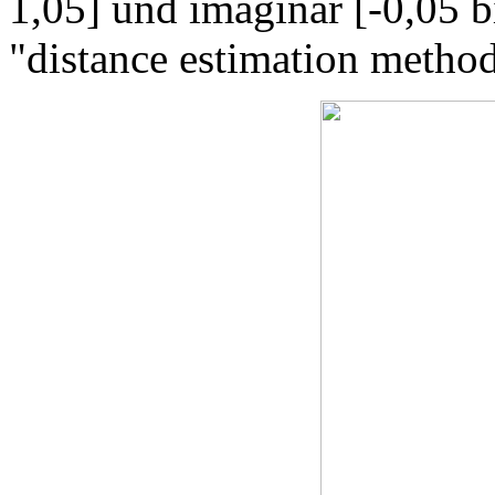
1,05] und imaginär [-0,05 b
"distance estimation method