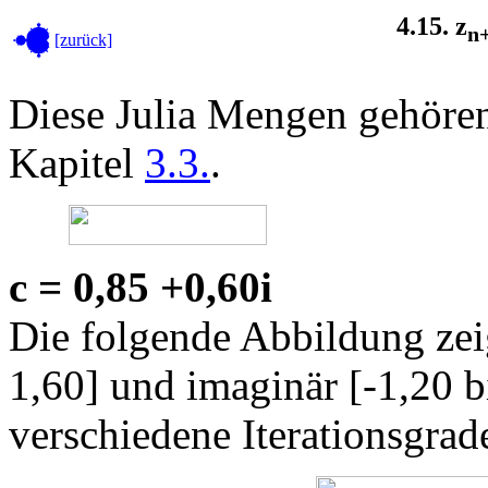
4.15. z
n
[zurück]
Diese Julia Mengen gehöre
Kapitel
3.3.
.
c = 0,85 +0,60i
Die folgende Abbildung zeig
1,60] und imaginär [-1,20 bi
verschiedene Iterationsgrad