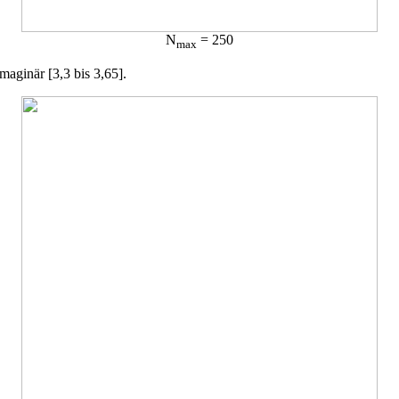
N
= 250
max
maginär [3,3 bis 3,65].