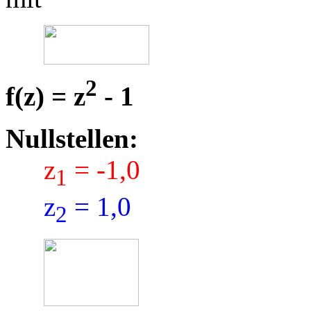
2
f(z) = z
- 1
Nullstellen:
z
= -1,0
1
z
= 1,0
2