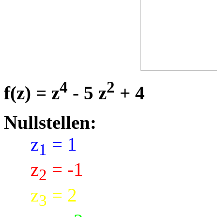
4
2
f(z) = z
- 5 z
+ 4
Nullstellen:
z
= 1
1
z
= -1
2
z
= 2
3