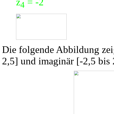
z
= -2
4
Die folgende Abbildung zeig
2,5] und imaginär [-2,5 bis 