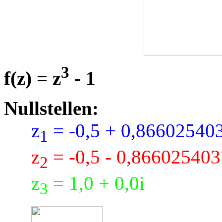
3
f(z) = z
- 1
Nullstellen:
z
= -0,5 + 0,86602540
1
z
= -0,5 - 0,866025403
2
z
= 1,0 + 0,0i
3