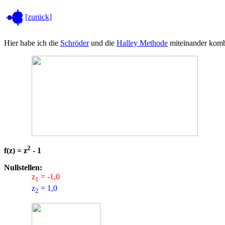
[zurück]
Hier habe ich die
Schröder
und die
Halley Methode
miteinander kombi
2
f(z) = z
- 1
Nullstellen:
z
= -1,0
1
z
= 1,0
2