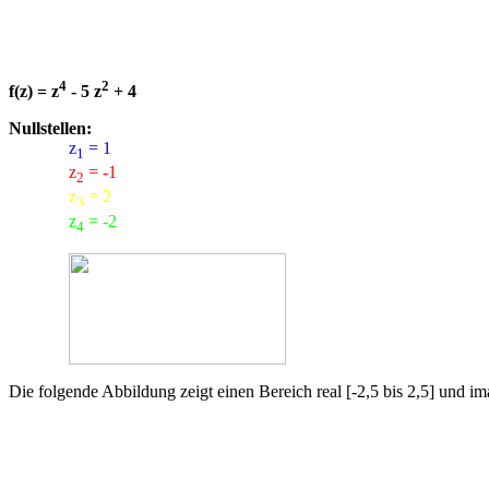
4
2
f(z) = z
- 5 z
+ 4
Nullstellen:
z
= 1
1
z
= -1
2
z
= 2
3
z
= -2
4
Die folgende Abbildung zeigt einen Bereich real [-2,5 bis 2,5] und ima