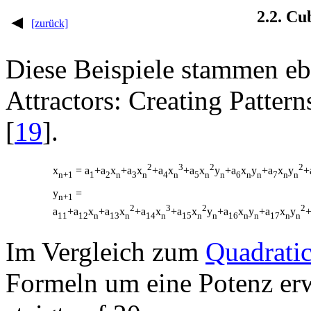
2.2. Cu
[zurück]
Diese Beispiele stammen eb
Attractors: Creating Pattern
[
19
].
2
3
2
2
x
= a
+a
x
+a
x
+a
x
+a
x
y
+a
x
y
+a
x
y
+
n+1
1
2
n
3
n
4
n
5
n
n
6
n
n
7
n
n
y
=
n+1
2
3
2
2
a
+a
x
+a
x
+a
x
+a
x
y
+a
x
y
+a
x
y
+
11
12
n
13
n
14
n
15
n
n
16
n
n
17
n
n
Im Vergleich zum
Quadratic
Formeln um eine Potenz erw