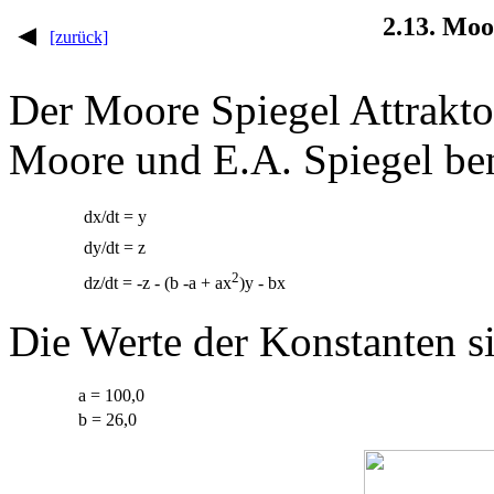
2.13. Moo
[zurück]
Der Moore Spiegel Attrakto
Moore und E.A. Spiegel be
dx/dt = y
dy/dt = z
2
dz/dt = -z - (b -a + ax
)y - bx
Die Werte der Konstanten s
a = 100,0
b = 26,0