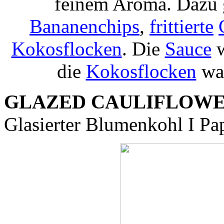
feinem Aroma. Dazu 
Bananenchips
,
frittierte
Kokosflocken
. Die
Sauce
w
die
Kokosflocken
war
GLAZED CAULIFLOW
Glasierter Blumenkohl I Pap