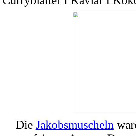
Curryblätter I Kaviar I Kok
Die
Jakobsmuscheln
ware