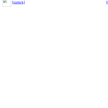
[zurück]
[