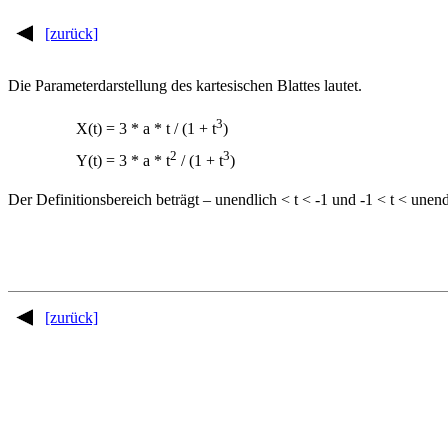
[zurück]
Die Parameterdarstellung des kartesischen Blattes lautet.
3
X(t) = 3 * a * t / (1 + t
)
2
3
Y(t) = 3 * a * t
/ (1 + t
)
Der Definitionsbereich beträgt – unendlich < t < -1 und -1 < t < unendl
[zurück]