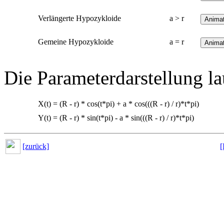
Verlängerte Hypozykloide
a > r
Gemeine Hypozykloide
a = r
Die Parameterdarstellung la
X(t) = (R - r) * cos(t*pi) + a * cos(((R - r) / r)*t*pi)
Y(t) = (R - r) * sin(t*pi) - a * sin(((R - r) / r)*t*pi)
[zurück]
[