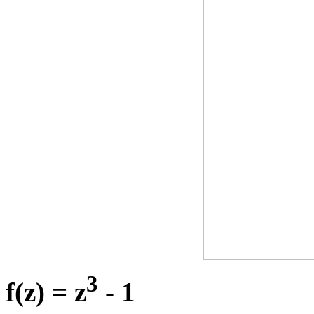
3
f(z) = z
- 1