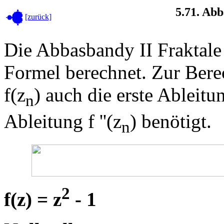
5.71. Ab
[zurück]
Die Abbasbandy II Fraktale
Formel berechnet. Zur Ber
f(z
) auch die erste Ableitun
n
Ableitung f ''(z
) benötigt.
n
2
f(z) = z
- 1