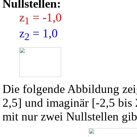
Nullstellen:
z
= -1,0
1
z
= 1,0
2
Die folgende Abbildung zeig
2,5] und imaginär [-2,5 bi
mit nur zwei Nullstellen gib