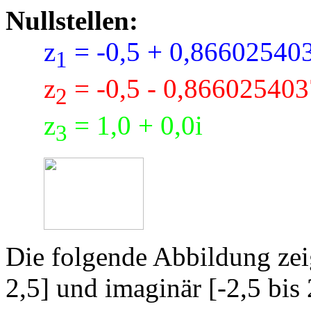
Nullstellen:
z
= -0,5 + 0,86602540
1
z
= -0,5 - 0,866025403
2
z
= 1,0 + 0,0i
3
Die folgende Abbildung zeig
2,5] und imaginär [-2,5 bis 