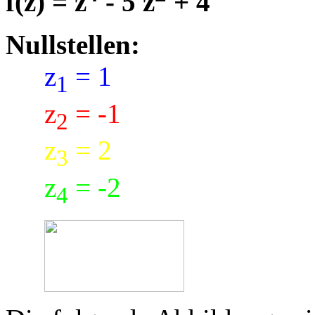
f(z) = z
- 5 z
+ 4
Nullstellen:
z
= 1
1
z
= -1
2
z
= 2
3
z
= -2
4