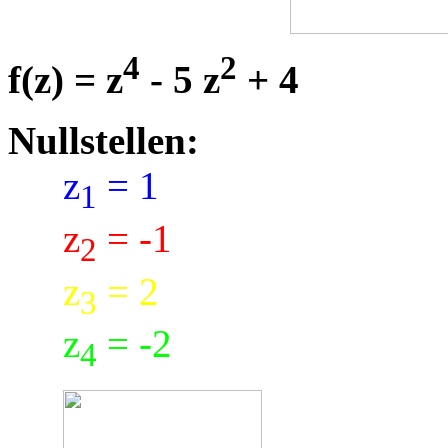
4
2
f(z) = z
- 5 z
+ 4
Nullstellen:
z
= 1
1
z
= -1
2
z
= 2
3
z
= -2
4