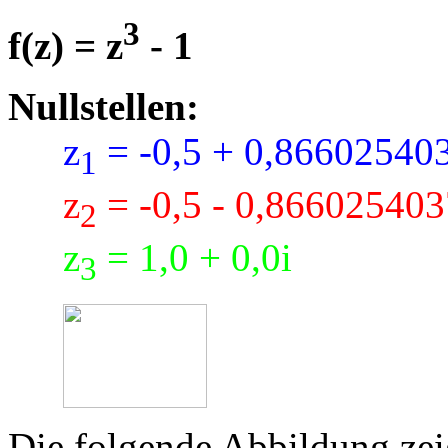
3
f(z) = z
- 1
Nullstellen:
z
= -0,5 + 0,86602540
1
z
= -0,5 - 0,866025403
2
z
= 1,0 + 0,0i
3
Die folgende Abbildung zeig