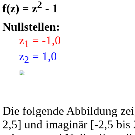
2
f(z) = z
- 1
Nullstellen:
z
= -1,0
1
z
= 1,0
2
Die folgende Abbildung zeig
2,5] und imaginär [-2,5 bi