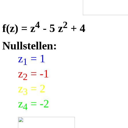
4
2
f(z) = z
- 5 z
+ 4
Nullstellen:
z
= 1
1
z
= -1
2
z
= 2
3
z
= -2
4