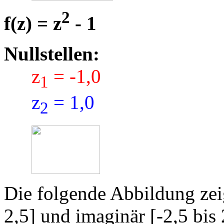
2
f(z) = z
- 1
Nullstellen:
z
= -1,0
1
z
= 1,0
2
Die folgende Abbildung zeig
2,5] und imaginär [-2,5 bis