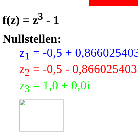
3
f(z) = z
- 1
Nullstellen:
z
= -0,5 + 0,86602540
1
z
= -0,5 - 0,866025403
2
z
= 1,0 + 0,0i
3