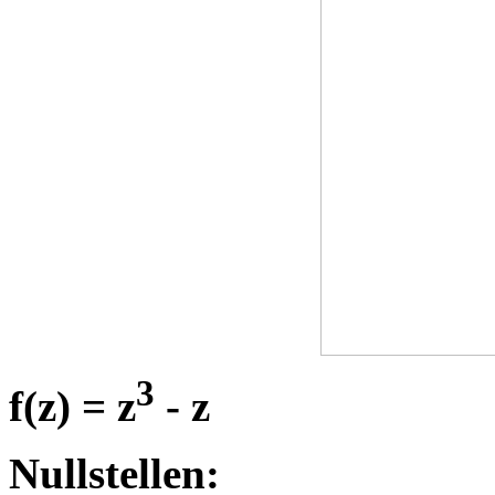
3
f(z) = z
- z
Nullstellen: