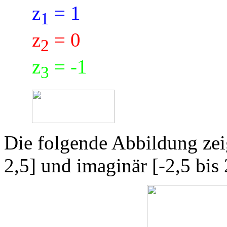
z
= 1
1
z
= 0
2
z
= -1
3
Die folgende Abbildung zeig
2,5] und imaginär [-2,5 bis 