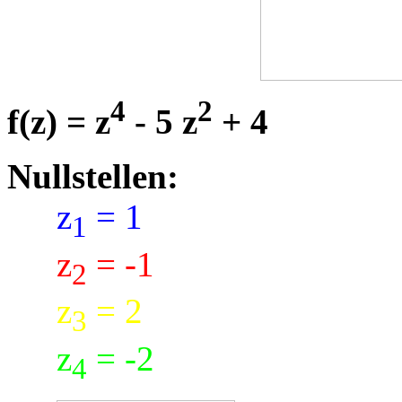
4
2
f(z) = z
- 5 z
+ 4
Nullstellen:
z
= 1
1
z
= -1
2
z
= 2
3
z
= -2
4