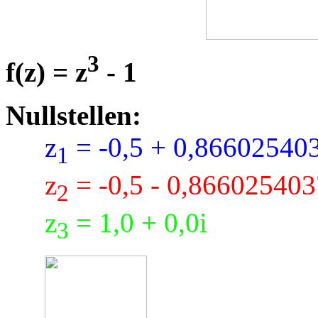
3
f(z) = z
- 1
Nullstellen:
z
= -0,5 + 0,86602540
1
z
= -0,5 - 0,866025403
2
z
= 1,0 + 0,0i
3