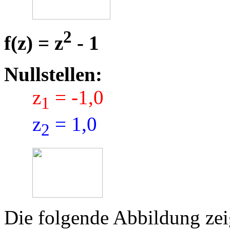
2
f(z) = z
- 1
Nullstellen:
z
= -1,0
1
z
= 1,0
2
Die folgende Abbildung zeig