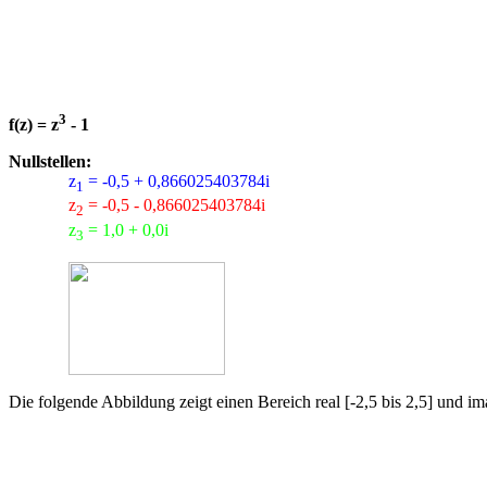
3
f(z) = z
- 1
Nullstellen:
z
= -0,5 + 0,866025403784i
1
z
= -0,5 - 0,866025403784i
2
z
= 1,0 + 0,0i
3
Die folgende Abbildung zeigt einen Bereich real [-2,5 bis 2,5] und ima