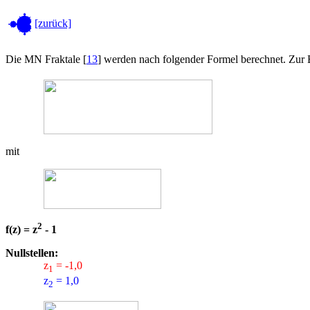
[zurück]
Die MN Fraktale [
13
] werden nach folgender Formel berechnet. Zur
mit
2
f(z) = z
- 1
Nullstellen:
z
= -1,0
1
z
= 1,0
2