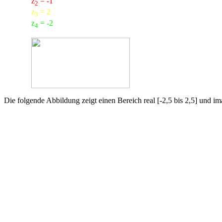
z
= -1
2
z
= 2
3
z
= -2
4
Die folgende Abbildung zeigt einen Bereich real [-2,5 bis 2,5] und ima