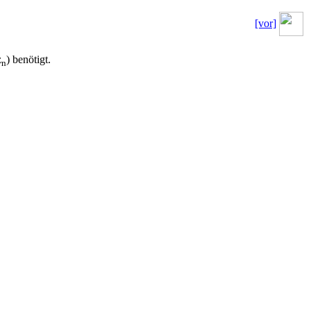
[vor]
z
) benötigt.
n