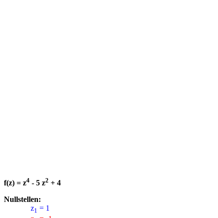
4
2
f(z) = z
- 5 z
+ 4
Nullstellen:
z
= 1
1