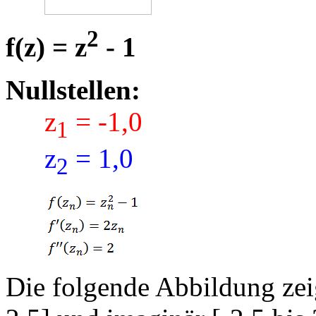
2
f(z) = z
- 1
Nullstellen:
z
= -1,0
1
z
= 1,0
2
Die folgende Abbildung zeig