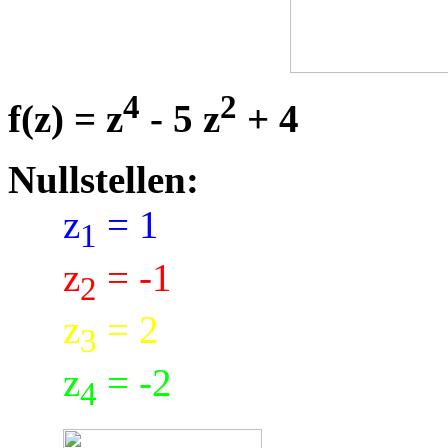
4
2
f(z) = z
- 5 z
+ 4
Nullstellen:
z
= 1
1
z
= -1
2
z
= 2
3
z
= -2
4