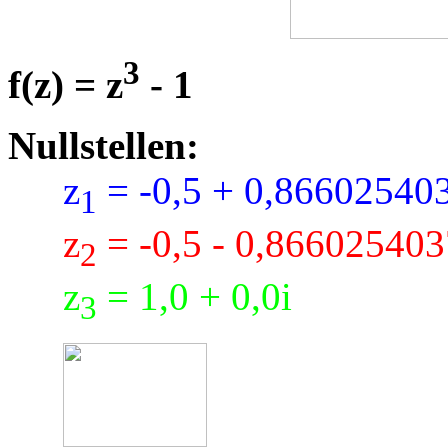
3
f(z) = z
- 1
Nullstellen:
z
= -0,5 + 0,86602540
1
z
= -0,5 - 0,866025403
2
z
= 1,0 + 0,0i
3