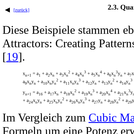
2.3. Qua
[zurück]
Diese Beispiele stammen eb
Attractors: Creating Pattern
[
19
].
2
3
4
3
x
= a
+ a
x
+ a
x
+ a
x
+ a
x
+ a
x
y
+ a
x
n+1
1
2
n
3
n
4
n
5
n
6
n
n
7
2
3
2
3
a
x
y
+ a
x
y
+ a
x
y
+ a
y
+ a
y
+ a
y
9
n
n
10
n
n
11
n
n
12
n
13
n
14
n
2
3
4
3
y
= a
+ a
x
+ a
x
+ a
x
+ a
x
+ a
x
y
n+1
16
17
n
18
n
19
n
20
n
21
n
2
3
2
+ a
x
y
+ a
x
y
+ a
x
y
+ a
y
+ a
y
+ a
24
n
n
25
n
n
26
n
n
27
n
28
n
29
Im Vergleich zum
Cubic Ma
Formeln um eine Potenz erw