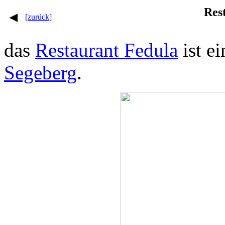
Res
[zurück]
das
Restaurant Fedula
ist e
Segeberg
.