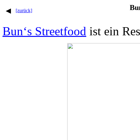
Bun
[zurück]
Bun‘s Streetfood
ist ein Re