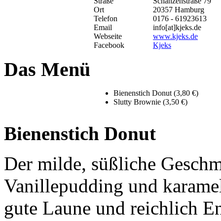
Straße
Schanzenstraße 79
Ort
20357 Hamburg
Telefon
0176 - 61923613
Email
info[at]kjeks.de
Webseite
www.kjeks.de
Facebook
Kjeks
Das Menü
Bienenstich Donut (3,80 €)
Slutty Brownie (3,50 €)
Bienenstich Donut
Der milde, süßliche Gesch
Vanillepudding und karamell
gute Laune und reichlich En