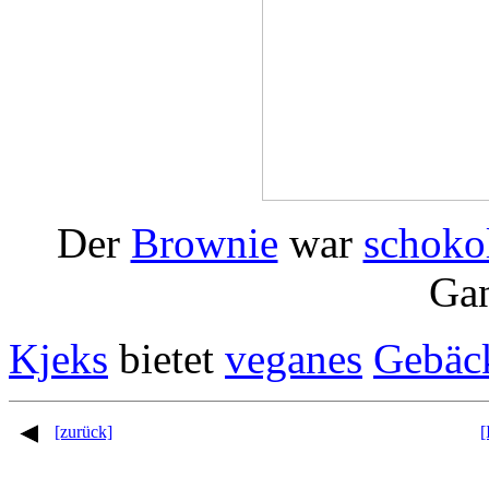
Der
Brownie
war
schoko
Gan
Kjeks
bietet
veganes
Gebäc
[zurück]
[