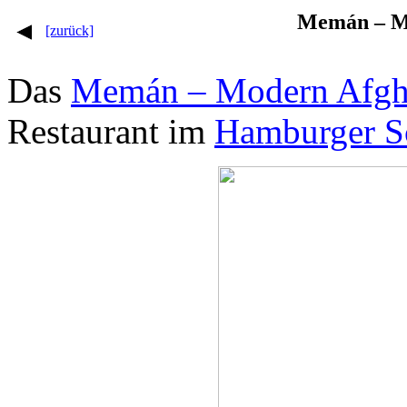
Memán – Mo
[zurück]
Das
Memán – Modern Afgh
Restaurant im
Hamburger Sc