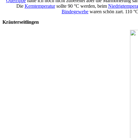
Querrippe
hatte ich noch nicht zubereitet aber die Marmorierung sah
Die
Kerntemperatur
sollte 90 °C werden, beim
Niedrigtempera
Bindegewebe
waren schön zart. 110 °C
Kräuterseitlingen