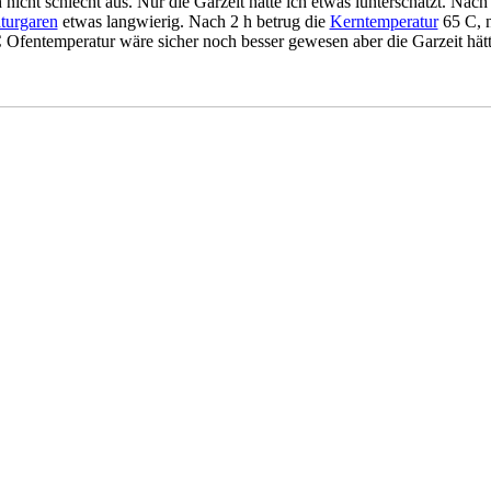
 nicht schlecht aus. Nur die Garzeit hatte ich etwas iunterschätzt. Nac
turgaren
etwas langwierig. Nach 2 h betrug die
Kerntemperatur
65 C, n
 Ofentemperatur wäre sicher noch besser gewesen aber die Garzeit hätte