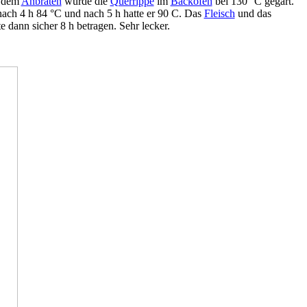
h dem
Anbraten
wurde die
Querrippe
im
Backofen
bei 130 °C gegart.
ach 4 h 84 °C und nach 5 h hatte er 90 C. Das
Fleisch
und das
 dann sicher 8 h betragen. Sehr lecker.