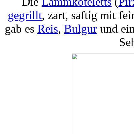
Die
Lammkoteletts
(
Pir
gegrillt
, zart, saftig mit f
gab es
Reis
,
Bulgur
und ei
Seh