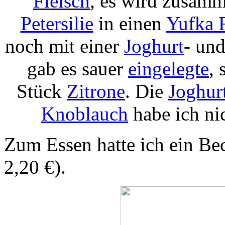
Fleisch
, es wird zusam
Petersilie
in einen
Yufka 
noch mit einer
Joghurt
- un
gab es sauer
eingelegte
,
Stück
Zitrone
. Die
Joghur
Knoblauch
habe ich nic
Zum Essen hatte ich ein Be
2,20 €).