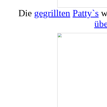
Die
gegrillten
Patty`s
w
üb