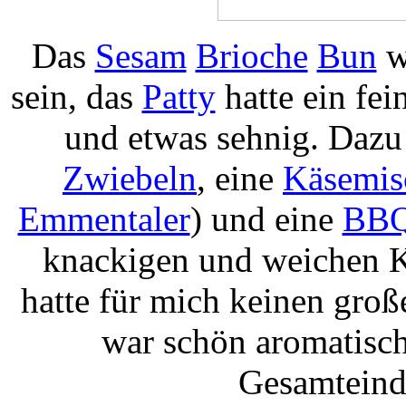
Das
Sesam
Brioche
Bun
w
sein, das
Patty
hatte ein fei
und etwas sehnig. Dazu
Zwiebeln
, eine
Käsemis
Emmentaler
) und eine
BBQ
knackigen und weichen 
hatte für mich keinen gro
war schön aromatisch
Gesamteindr